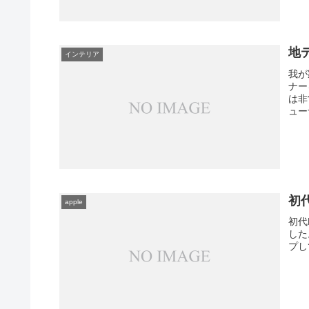
地
インテリア
我が
ナー
は非
ュー
初代
apple
初代
した
プし