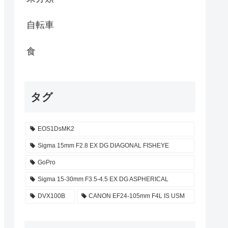
自転車
食
タグ
EOS1DsMK2
Sigma 15mm F2.8 EX DG DIAGONAL FISHEYE
GoPro
Sigma 15-30mm F3.5-4.5 EX DG ASPHERICAL
DVX100B
CANON EF24-105mm F4L IS USM