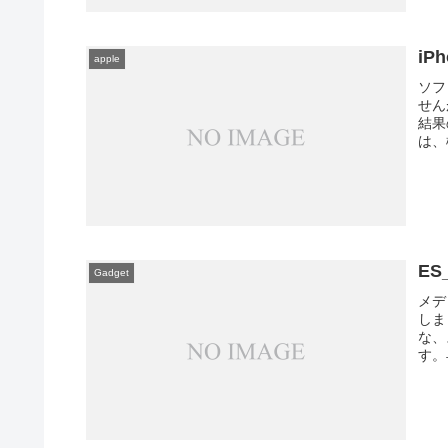
iP
apple
ソフ
せん
結果
は、
ES
Gadget
メデ
しま
な、
す。