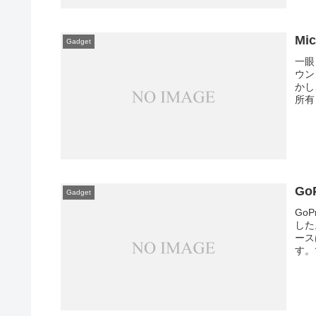
Mi
Gadget
一眼
ウン
かし
所有
Go
Gadget
Go
した
ース
す。