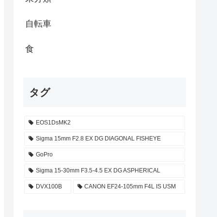
自転車
食
タグ
EOS1DsMK2
Sigma 15mm F2.8 EX DG DIAGONAL FISHEYE
GoPro
Sigma 15-30mm F3.5-4.5 EX DG ASPHERICAL
DVX100B
CANON EF24-105mm F4L IS USM