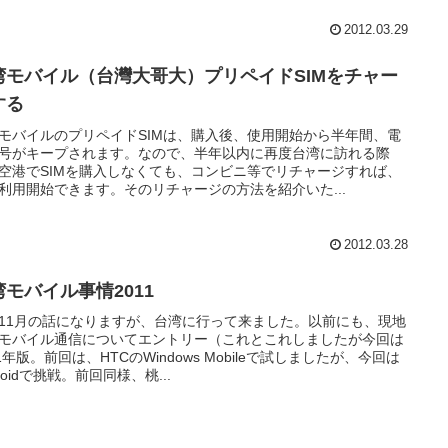
2012.03.29
湾モバイル（台灣大哥大）プリペイドSIMをチャー
する
モバイルのプリペイドSIMは、購入後、使用開始から半年間、電
号がキープされます。なので、半年以内に再度台湾に訪れる際
空港でSIMを購入しなくても、コンビニ等でリチャージすれば、
利用開始できます。そのリチャージの方法を紹介いた...
2012.03.28
湾モバイル事情2011
11月の話になりますが、台湾に行って来ました。以前にも、現地
モバイル通信についてエントリー（これとこれしましたが今回は
11年版。前回は、HTCのWindows Mobileで試しましたが、今回は
droidで挑戦。前回同様、桃...