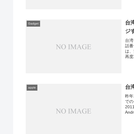
台
Gadget
ジ
台湾
話番
は、
再度
台
apple
昨年
での
20
An