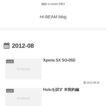
物欲 is never DIE!!
Hi-BEAM blog
2012-08
Xperia SX SO-05D
apple
2012.08.18
Huluを試す 本契約編
apple