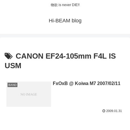
物欲 is never DIE!!
Hi-BEAM blog
CANON EF24-105mm F4L IS
USM
FxOxB @ Koiwa M7 2007/02/11
BAND
2009.01.31