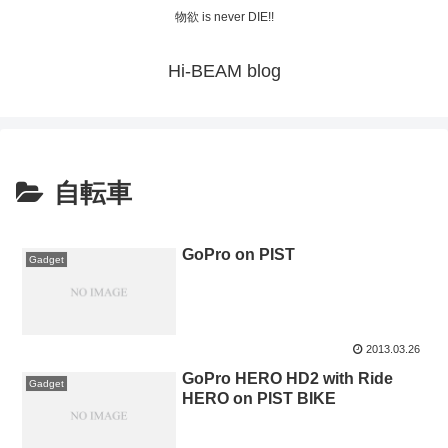
物欲 is never DIE!!
Hi-BEAM blog
自転車
GoPro on PIST
Gadget
2013.03.26
GoPro HERO HD2 with Ride
Gadget
HERO on PIST BIKE