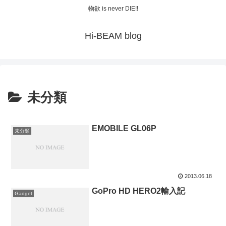
物欲 is never DIE!!
Hi-BEAM blog
未分類
EMOBILE GL06P
未分類
2013.06.18
GoPro HD HERO2輸入記
Gadget