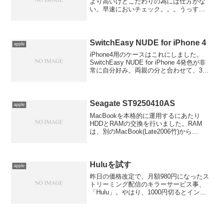
より高いけどこだわりの為には仕方がな
い。早速においチェック。。。うっすら
香るが、腋臭というより工業臭い。まあ
いいか。では早速交換。
SwitchEasy NUDE for iPhone 4
apple
iPhone4用のケースはこれにしました。
SwitchEasy NUDE for iPhone 4発色が非
常に自分好み。両親の分と合わせて、3色
購入。で、実物の発色は、、、
Seagate ST9250410AS
apple
MacBookを本格的に運用するにあたり
HDDとRAMの交換を行いました。RAM
は、別のMacBook(Late2006竹)から
2GB*2投入で余った1GB*2をお下がりし
ました。HDDは250GBプラッター
7200rpmの高速なモデルをチ...
Huluを試す
apple
昨日の価格改定で、月額980円になったス
トリーミング配信のキラーサービス事、
「Hulu」。やはり、1000円切るとインパ
クトが違います。今まで、有料ストリー
ミング配信には興味ありませんでした
が、Huluは試したい！と思い、2週間トラ